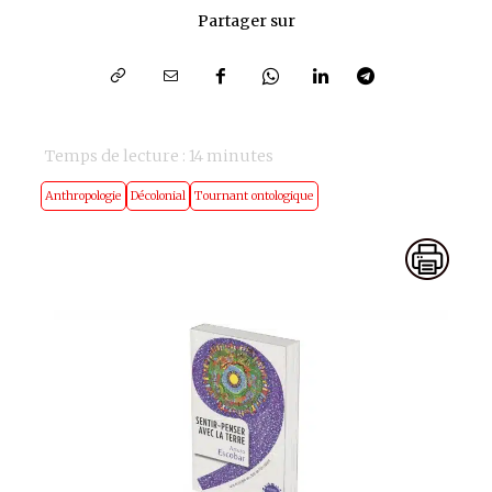
Partager sur
Temps de lecture :
14
minutes
Anthropologie
Décolonial
Tournant ontologique