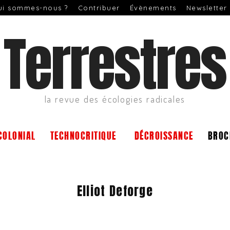
ui sommes-nous ?
Contribuer
Évènements
Newsletter
Terrestres
la revue des écologies radicales
COLONIAL
TECHNOCRITIQUE
DÉCROISSANCE
BROC
Elliot Deforge