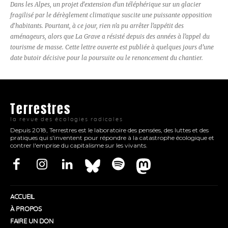
Dans les Alpes, un projet d'extension d'un téléphérique sur un glacier
fragilisé par le dérèglement climatique suscite une puissante opposition
d'habitants. Pourtant, à ce jour, rien n'a pu arrêter l'appétit des
aménageurs, alors que La Grave a résisté depuis des années à l’appel du
tourisme de masse. Cette lettre ouverte est publiée à quelques jours d’une
date butoir décisive pour la poursuite ou le renoncement du chantier.
Terrestres
la revue des écologies radicales
Depuis 2018, Terrestres est le laboratoire des pensées, des luttes et des
pratiques qui s'inventent pour répondre à la catastrophe écologique et
contrer l'emprise du capitalisme sur les vivants.
ACCUEIL
À PROPOS
FAIRE UN DON