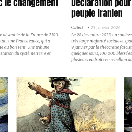
ec le changement
Déclaration pour 
peuple iranien
29 janvier 2026
Collectif
-
 désirable de la France de 2100
Le 28 décembre 2025, un soulève
at : une France rance, qui a
très large majorité sociale et spat
ême au bon sens. Une tribune
9 janvier par la théocratie fascist
évastation du système Terre et
quelques jours, 100 000 blessé·es.
plusieurs endroits en rébellion d