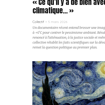
« Ce qu’il y a de bien av
climatique… »
5 mars 2026
Collectif
-
Un documentaire récent entend brosser une image
à +4°C pour contrer le pessimisme ambiant. Résult
renoncé à l’atténuation, à la justice sociale et m
collective rétablit les faits scientifiques sur la d
remet la question politique au premier plan.