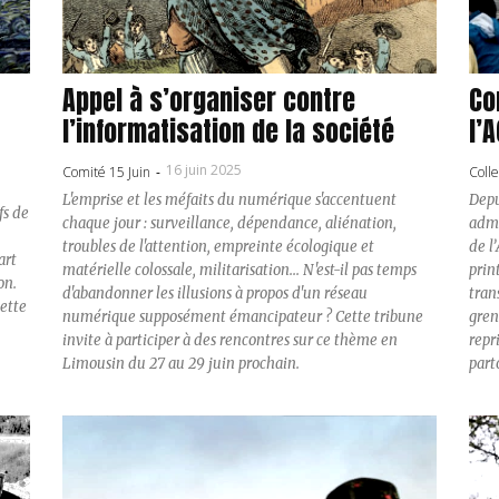
Appel à s’organiser contre
Co
l’informatisation de la société
l’
16 juin 2025
Comité 15 Juin
-
Colle
L'emprise et les méfaits du numérique s'accentuent
Depui
fs de
chaque jour : surveillance, dépendance, aliénation,
admi
troubles de l'attention, empreinte écologique et
de l
art
matérielle colossale, militarisation... N'est-il pas temps
prin
on.
d'abandonner les illusions à propos d'un réseau
transformé des fo
cette
numérique supposément émancipateur ? Cette tribune
gren
invite à participer à des rencontres sur ce thème en
repr
Limousin du 27 au 29 juin prochain.
part