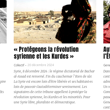
« Protégeons la révolution
Au
syrienne et les Kurdes »
l’É
20 décembre 2024
Collectif
-
Gene
Syrie, 8 décembre 2024 : le régime dictatorial de Bachar
Dans
al-Assad est renversé. Fin du cauchemar ? Rien de sûr.
cont
 pire
La Syrie est encore loin d’être libérée et ses habitant·es
admi
loin de pouvoir s’autodéterminer sereinement. Les
Un v
âts
signataires de cette tribune appellent à protéger la
Comm
révolution syrienne, les Kurdes et les minorités. Pour
pass
une Syrie libre, pluraliste et démocratique.
Gene
cont