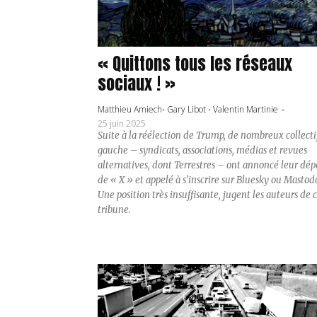
« Quittons tous les réseaux
sociaux ! »
Matthieu Amiech
·
Gary Libot
·
Valentin Martinie
-
25 juin 2025
Suite à la réélection de Trump, de nombreux collecti
gauche – syndicats, associations, médias et revues
alternatives, dont Terrestres – ont annoncé leur dép
de « X » et appelé à s’inscrire sur Bluesky ou Mastod
Une position très insuffisante, jugent les auteurs de 
tribune.