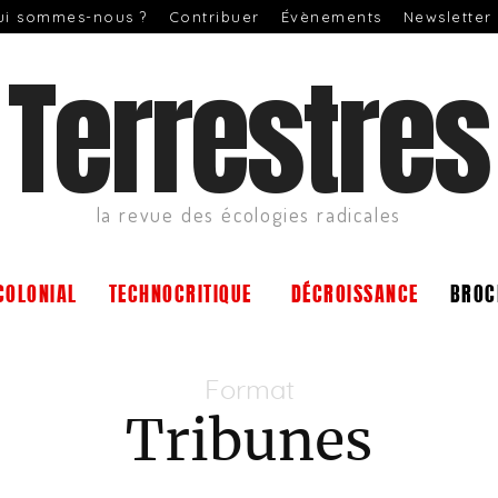
ui sommes-nous ?
Contribuer
Évènements
Newsletter
Terrestres
la revue des écologies radicales
COLONIAL
TECHNOCRITIQUE
DÉCROISSANCE
BROC
Format
Tribunes