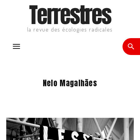
Terrestres
la revue des écologies radicales
Nelo Magalhães