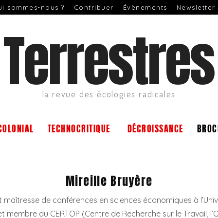
ui sommes-nous ?
Contribuer
Évènements
Newsletter
Terrestres
la revue des écologies radicales
COLONIAL
TECHNOCRITIQUE
DÉCROISSANCE
BROC
Mireille Bruyère
est maîtresse de conférences en sciences économiques à l’Univ
t membre du CERTOP (Centre de Recherche sur le Travail, l’O