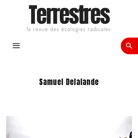
Terrestres
la revue des écologies radicales
Samuel Delalande