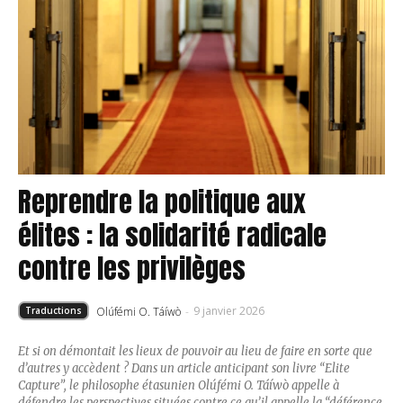
Reprendre la politique aux
élites : la solidarité radicale
contre les privilèges
9 janvier 2026
Olúfémi O. Táíwò
-
Traductions
Et si on démontait les lieux de pouvoir au lieu de faire en sorte que
d’autres y accèdent ? Dans un article anticipant son livre “Elite
Capture”, le philosophe étasunien Olúfémi O. Táíwò appelle à
défendre les perspectives situées contre ce qu’il appelle la “déférence