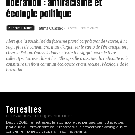
libération : antiracisme et
écologie politique
3 septembre 2025
Fatima Ouassak
-
Bonnes feuilles
Alors que la possibilité du fascisme prend corps à grande vitesse, il ne
s’agit plus de convaincre, mais d’organiser le camp de l’émancipation,
observe Fatima Ouassak dans ce texte incisif, qui ouvre le livre
collectif « Terres et liberté ». Elle appelle à assumer la radicalité et à
construire un front commun écologiste et antiraciste : l’écologie de la
libération.
Terrestres
la revue des écologies radicales
Depuis 2018, Terrestres est le laboratoire des pensées, des luttes et des
pratiques qui s'inventent pour répondre à la catastrophe écologique et
contrer l'emprise du capitalisme sur les vivants.