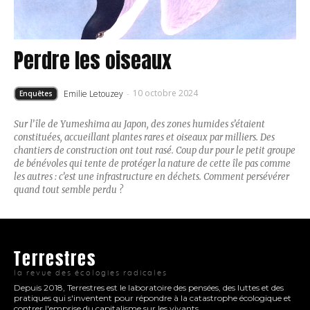
Perdre les oiseaux
10 octobre 2024
Emilie Letouzey
-
Enquêtes
Sur l’île de Yumeshima au Japon, des zones humides s’étaient
constituées, accueillant plantes rares et oiseaux par milliers. Des
chantiers de construction ont tout rasé. Coup dur pour le petit groupe
de bénévoles qui tente de protéger la nature de cette île pas comme
les autres : c’est une infrastructure en déchets. Comment persévérer
quand tout semble perdu ?
Terrestres
la revue des écologies radicales
Depuis 2018, Terrestres est le laboratoire des pensées, des luttes et des
pratiques qui s'inventent pour répondre à la catastrophe écologique et
contrer l'emprise du capitalisme sur les vivants.