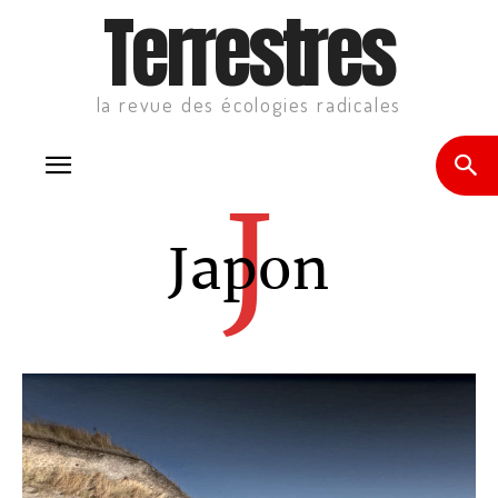
Terrestres
la revue des écologies radicales
J
Japon