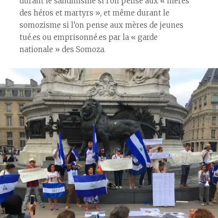
durant le sandinisme si l’on pense aux « mères
des héros et martyrs », et même durant le
somozisme si l’on pense aux mères de jeunes
tué.es ou emprisonné.es par la « garde
nationale » des Somoza.