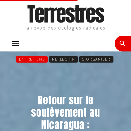
Terrestres
la revue des écologies radicales
ENTRETIENS
RÉFLÉCHIR
S'ORGANISER
Retour sur le
soulèvement au
Nicaragua :