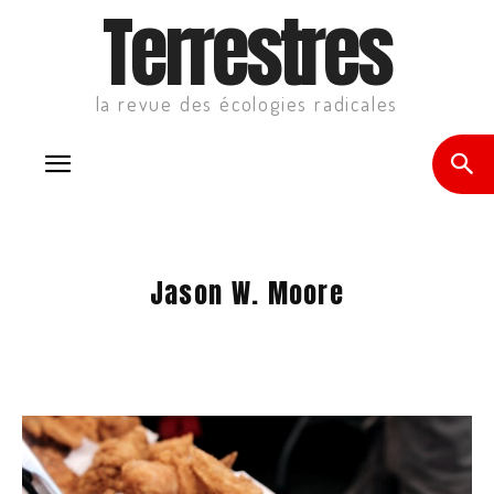
Terrestres
la revue des écologies radicales
Jason W. Moore