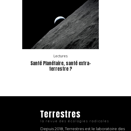
Lectures
Santé Planétaire, santé extra-
terrestre ?
Terrestres
la revue des écologies radicales
Depuis 2018, Terrestres est le laboratoire des