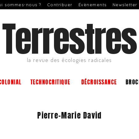
ui sommes-nous ?
Contribuer
Évènements
Newsletter
Terrestres
la revue des écologies radicales
COLONIAL
TECHNOCRITIQUE
DÉCROISSANCE
BROC
Pierre-Marie David