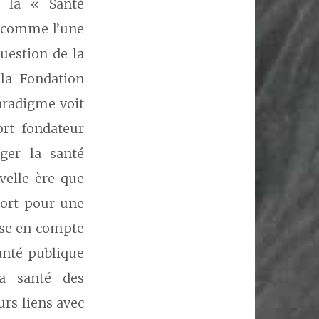
e la « Santé
s comme l’une
question de la
 la Fondation
aradigme voit
ort fondateur
ger la santé
velle ère que
port pour une
rise en compte
santé publique
la santé des
rs liens avec