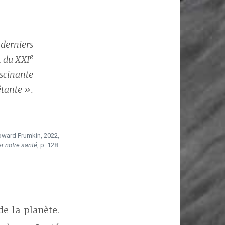
 derniers
e
t du XXI
ascinante
étante ».
ward Frumkin, 2022,
er notre santé
, p. 128.
de la planète.