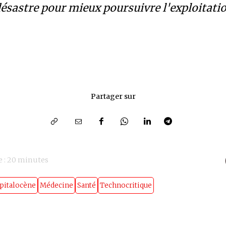
désastre pour mieux poursuivre l'exploitat
Partager sur
 :
20
minutes
pitalocène
Médecine
Santé
Technocritique