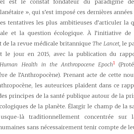
el est le constat fondateur du paradigme d
lanétaire », qui s’est imposé ces dernières année
es tentatives les plus ambitieuses d’articuler la 
le et la question écologique. À l’initiative de
et de la revue médicale britannique
The Lancet,
le p
nt le jour en 2015, avec la publication du rapp
1
 Human Health in the Anthropocene Epoch
(Proté
ère de l’Anthropocène). Prenant acte de cette nou
anthropocène, les auteur·ices plaident dans ce rap
des principes de la santé publique autour de la p
cologiques de la planète. Élargir le champ de la 
 jusque-là traditionnellement concentrée sur 
humaines sans nécessairement tenir compte de leu