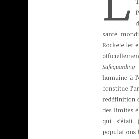
L
T
P
d
santé mondia
Rockefeller 
officielleme
Safeguarding
humaine à l’
constitue l’
redéfinition 
des limites é
qui s’était
populations 