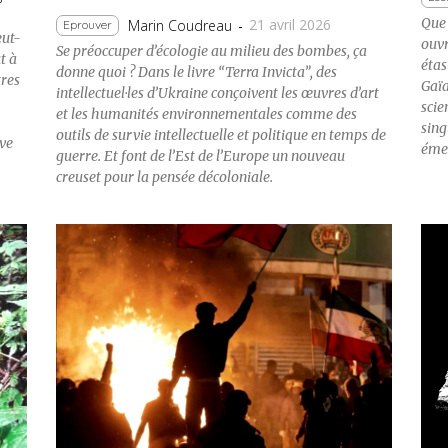
Que 
21 avril 2026
Marin Coudreau
-
Eprouver
eut-
ouvr
Se préoccuper d’écologie au milieu des bombes, ça
t à
étas
donne quoi ? Dans le livre “Terra Invicta”, des
tres
Gaïa
intellectuel·les d’Ukraine conçoivent les œuvres d’art
scie
et les humanités environnementales comme des
sing
outils de survie intellectuelle et politique en temps de
êve
émer
guerre. Et font de l’Est de l’Europe un nouveau
creuset pour la pensée décoloniale.