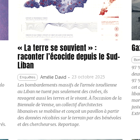
« La terre se souvient » :
Ga
raconter l’écocide depuis le Sud-
Bon
Liban
97 %
deux
23 octobre 2025
Amélie David
-
Enquêtes
97 %
ulo
Les bombardements massifs de l’armée israélienne
cet 
e
au Liban ne tuent pas seulement des civil·es, ils
liba
ravagent aussi les terres et le vivant. À l’occasion de la
mort
Biennale de Venise, un collectif d’architectes
just
libanais·es se mobilise et conçoit un pavillon à partir
Extr
des données récoltées sur le terrain par des bénévoles
rés.
et des chercheur·ses. Reportage.