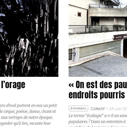
 l’orage
« On est des pau
endroits pourris
aro d’evel portent en eux un petit
29 juin 2
Entretiens
Collectif
-
le cirque, poésie, danse, chant et
Le terme “écologie” a-t-il un sens
 aux vertiges de notre époque.
populaires ? Dans un entretien à T
egarder qu’à lire, raconte leur