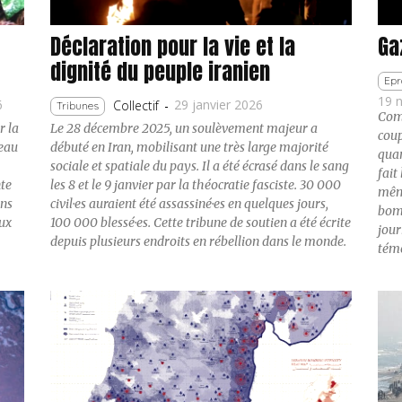
Déclaration pour la vie et la
Ga
dignité du peuple iranien
Epr
19 
6
29 janvier 2026
Collectif
-
Tribunes
Comm
r la
Le 28 décembre 2025, un soulèvement majeur a
coup
beau
débuté en Iran, mobilisant une très large majorité
quan
sociale et spatiale du pays. Il a été écrasé dans le sang
fait
nte
les 8 et le 9 janvier par la théocratie fasciste. 30 000
même
ans
civil·es auraient été assassiné·es en quelques jours,
bomb
eux
100 000 blessé·es. Cette tribune de soutien a été écrite
jour
depuis plusieurs endroits en rébellion dans le monde.
témo