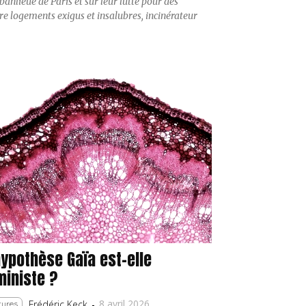
anlieue de Paris et sur leur lutte pour des
tre logements exigus et insalubres, incinérateur
hypothèse Gaïa est-elle
ministe ?
8 avril 2026
Frédéric Keck
-
tures