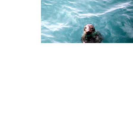
Les résidents de la mer :
rencontres dans les estrans
25 juillet 2025
Gaëlle Ronsin
-
Lectures
Connaissez-vous You le phoque, Zafar le dauphin
les orques du clan Gladis ? Dans son livre “Des vie
océaniques”, l’anthropologue Fabien Clouette rac
de singuliers destins d’animaux marins qui ont su