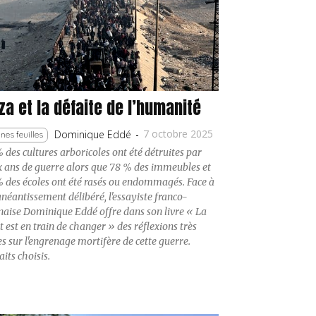
za et la défaite de l’humanité
7 octobre 2025
Dominique Eddé
-
nes feuilles
 des cultures arboricoles ont été détruites par
 ans de guerre alors que 78 % des immeubles et
 des écoles ont été rasés ou endommagés. Face à
anéantissement délibéré, l'essayiste franco-
naise Dominique Eddé offre dans son livre « La
 est en train de changer » des réflexions très
es sur l'engrenage mortifère de cette guerre.
aits choisis.