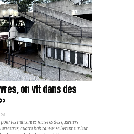
vres, on vit dans des
 »
026
 pour les militant·es racisé·es des quartiers
errestres, quatre habitant·es se livrent sur leur