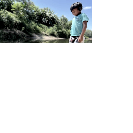
Tout nous regarde, tout nous
oute » : chants, sons, récits...
its
s Chartier· Ibã Isaias Sales Huni Kuin · Emilia
abria
-
illet 2025
i la forêt ne se décrivait pas, mais s’écoutait ? Fruit
e collaboration entre un collectif autochtone