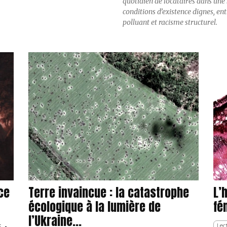
quotidien de locataires dans une b
conditions d’existence dignes, en
polluant et racisme structurel.
nce
Terre invaincue : la catastrophe
L’
écologique à la lumière de
fé
l’Ukraine...
s
-
Lec