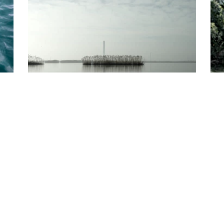
Depuis le delta du Pô, regarder en
« 
face la crise...
éc
Réc
Un groupe d'amis du Delta
-
Enquêtes
Deni
19 juillet 2025
 ou
San
De l'assèchement à la submersion, il n'y a souvent
s
2 ju
qu'une brève parenthèse. Dans ce texte mosaïque, un
onte
Et s
collectif de chercheurs et d'écrivains italiens enquête
rgi
d’un
sur la manière dont le changement climatique et la