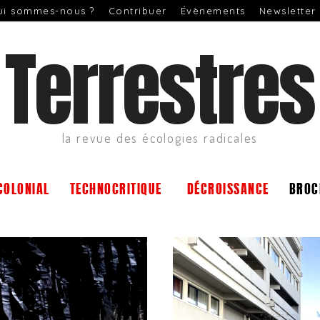
ui sommes-nous ?
Contribuer
Évènements
Newsletter
Terrestres
la revue des écologies radicales
COLONIAL
TECHNOCRITIQUE
DÉCROISSANCE
BROC