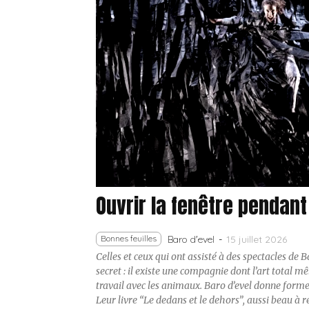
Ouvrir la fenêtre pendant
15 juillet 2026
Bonnes feuilles
Baro d'evel
-
Celles et ceux qui ont assisté à des spectacles de B
secret : il existe une compagnie dont l’art total mê
travail avec les animaux. Baro d’evel donne forme
Leur livre “Le dedans et le dehors”, aussi beau à r