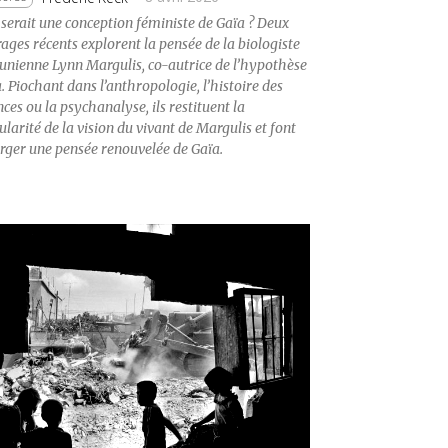
serait une conception féministe de Gaïa ? Deux
ages récents explorent la pensée de la biologiste
unienne Lynn Margulis, co-autrice de l’hypothèse
. Piochant dans l’anthropologie, l’histoire des
nces ou la psychanalyse, ils restituent la
ularité de la vision du vivant de Margulis et font
ger une pensée renouvelée de Gaïa.