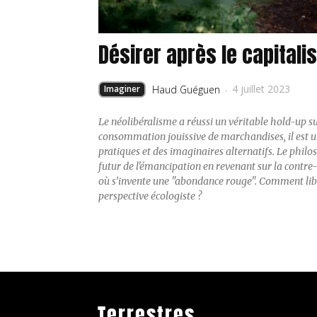
Désirer après le capital
4 juillet 2023
Imaginer
Haud Guéguen
-
Le néolibéralisme a réussi un véritable hold-up su
consommation jouissive de marchandises, il est ur
pratiques et des imaginaires alternatifs. Le phil
futur de l'émancipation en revenant sur la contre
où s’invente une "abondance rouge". Comment libé
perspective écologiste ?
Terrestres