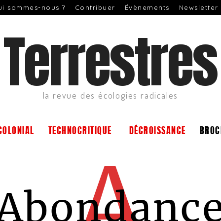
ui sommes-nous ?
Contribuer
Évènements
Newsletter
Terrestres
la revue des écologies radicales
COLONIAL
TECHNOCRITIQUE
DÉCROISSANCE
BROC
A
Abondanc