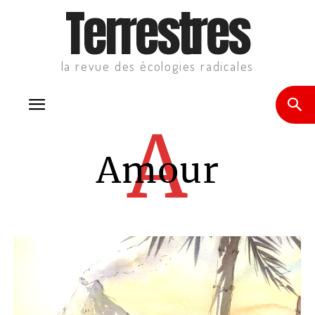
Terrestres
la revue des écologies radicales
A
Amour