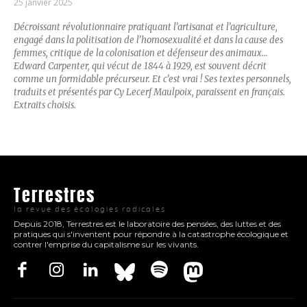
25 janvier 2025
Décroissant révolutionnaire pratiquant l’artisanat et l’agriculture,
engagé dans la politisation de l’homosexualité et dans la cause des
femmes, critique de la colonisation et défenseur des animaux…
Edward Carpenter, qui vécut de 1844 à 1929, est souvent décrit
comme un formidable précurseur. Et c’est vrai ! Ses textes personnels,
traduits et présentés par Cy Lecerf Maulpoix, paraissent en français.
Extraits choisis.
Terrestres
la revue des écologies radicales
Depuis 2018, Terrestres est le laboratoire des pensées, des luttes et des
pratiques qui s'inventent pour répondre à la catastrophe écologique et
contrer l'emprise du capitalisme sur les vivants.