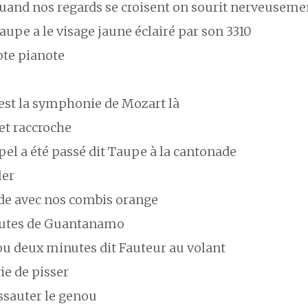
uand nos regards se croisent on sourit nerveuseme
aupe a le visage jaune éclairé par son 3310
ote pianote
’est la symphonie de Mozart là
et raccroche
ppel a été passé dit Taupe à la cantonade
ler
rde avec nos combis orange
utes de Guantanamo
ou deux minutes dit Fauteur au volant
ie de pisser
essauter le genou