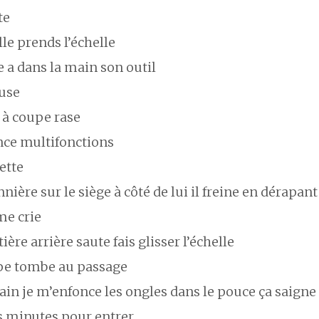
te
lle prends l’échelle
 a dans la main son outil
euse
 à coupe rase
nce multifonctions
ette
nière sur le siège à côté de lui il freine en dérapant
me crie
tière arrière saute fais glisser l’échelle
upe tombe au passage
tain je m’enfonce les ongles dans le pouce ça saigne
s minutes pour entrer