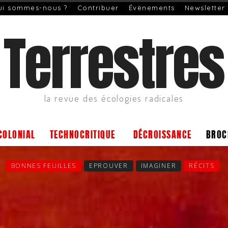
ui sommes-nous ?
Contribuer
Évènements
Newsletter
Terrestres
la revue des écologies radicales
COLONIAL
TECHNOCRITIQUE
DÉCROISSANCE
BROC
BONNES FEUILLES
EPROUVER
IMAGINER
RÉCITS