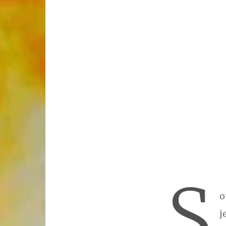
s
o
j