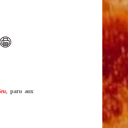
feu
, paru aux