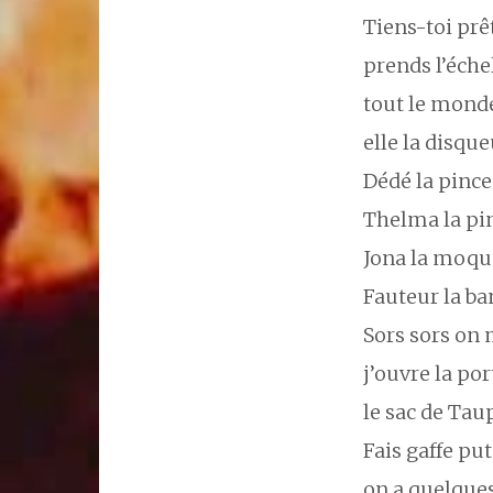
Tiens-toi prê
prends l’éche
tout le monde
elle la disqu
Dédé la pince
Thelma la pi
Jona la moqu
Fauteur la ban
Sors sors on 
j’ouvre la por
le sac de Ta
Fais gaffe pu
on a quelque