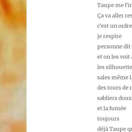
Taupe me l’i
Ça va aller re
c’est un ordr
je respire
personne dit 
et on les voit
les silhouett
sales même l
des tours de 
sabliers doux
et la fumée
toujours
déjà Taupe qu