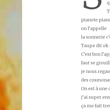
q
T
pianote pian
on l’appelle
la sonnerie c
Taupe dit ok 
C’est bon l’a
faut se grouil
je nous rega
des cosmona
On est à une 
j’ai super env
ça me fait tr