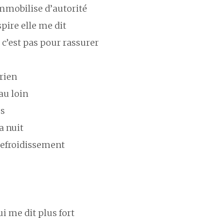
mmobilise d’autorité
spire elle me dit
e c’est pas pour rassurer
rien
 au loin
es
a nuit
refroidissement
i me dit plus fort