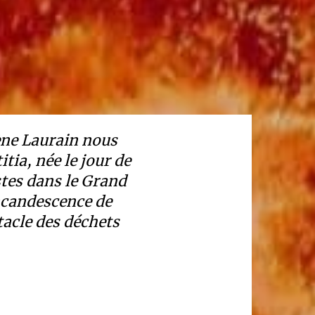
ène Laurain nous
tia, née le jour de
stes dans le Grand
’incandescence de
ptacle des déchets