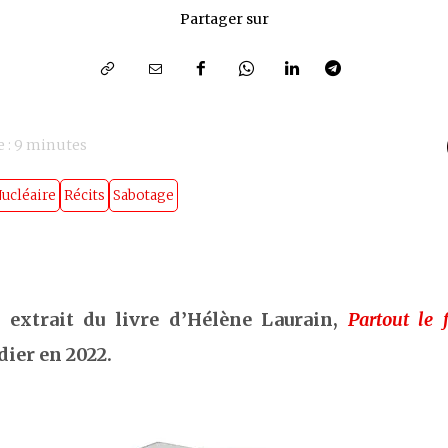
Partager sur
 :
9
minutes
ucléaire
Récits
Sabotage
t extrait du livre d’Hélène Laurain,
Partout le 
dier en 2022.