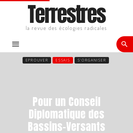
Terrestres
la revue des écologies radicales
EPROUVER
ESSAIS
S'ORGANISER
Pour un Conseil
Diplomatique des
Bassins-Versants