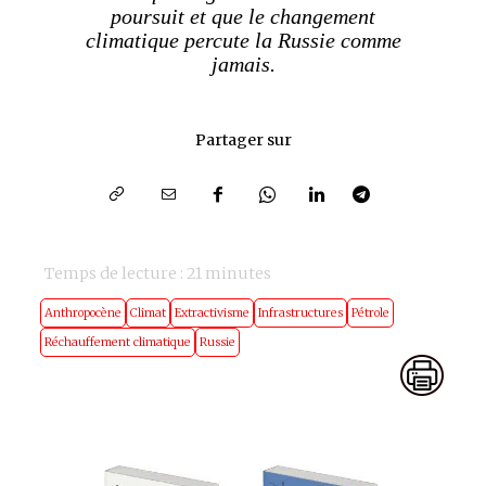
poursuit et que le changement
climatique percute la Russie comme
jamais.
Partager sur
Temps de lecture :
21
minutes
Anthropocène
Climat
Extractivisme
Infrastructures
Pétrole
Réchauffement climatique
Russie