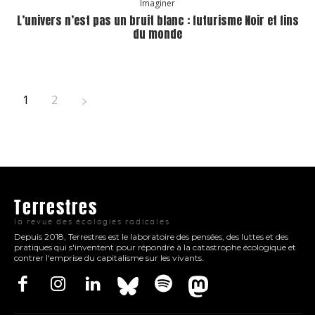
Imaginer
L’univers n’est pas un bruit blanc : futurisme Noir et fins
du monde
1
2
Terrestres
la revue des écologies radicales
Depuis 2018, Terrestres est le laboratoire des pensées, des luttes et des
pratiques qui s'inventent pour répondre à la catastrophe écologique et
contrer l'emprise du capitalisme sur les vivants.