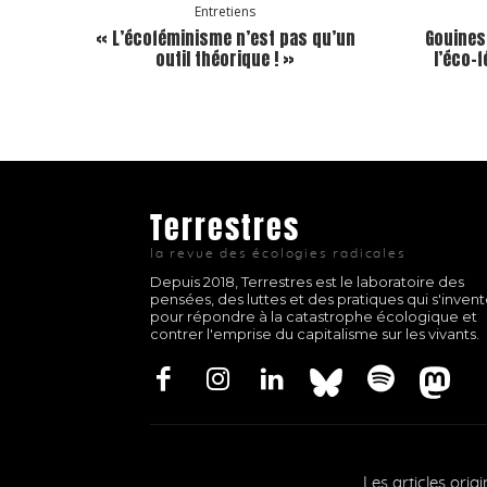
Entretiens
« L’écoféminisme n’est pas qu’un
Gouines
outil théorique ! »
l’éco-
Terrestres
la revue des écologies radicales
Depuis 2018, Terrestres est le laboratoire des
pensées, des luttes et des pratiques qui s'inven
pour répondre à la catastrophe écologique et
contrer l'emprise du capitalisme sur les vivants.
Les articles orig