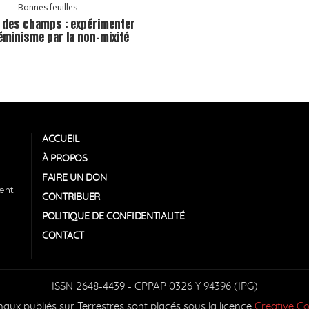
Bonnes feuilles
 des champs : expérimenter
féminisme par la non-mixité
ACCUEIL
À PROPOS
FAIRE UN DON
tent
CONTRIBUER
POLITIQUE DE CONFIDENTIALITÉ
CONTACT
ISSN 2648-4439 - CPPAP 0326 Y 94396 (IPG)
inaux publiés sur Terrestres sont placés sous la licence
Creative 