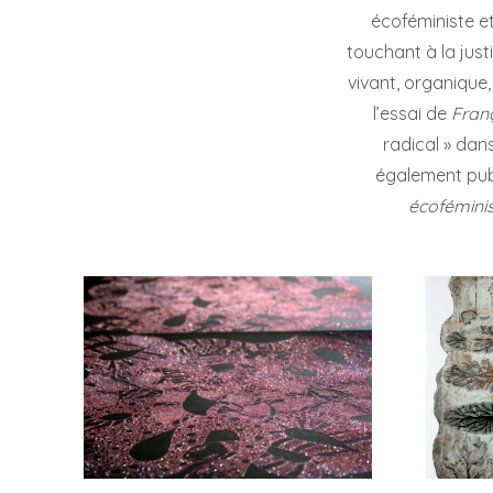
écoféministe e
touchant à la just
vivant, organique
l’essai de
Fran
radical » dan
également pub
écoféminis