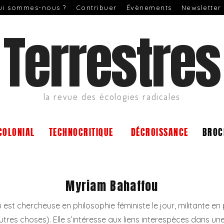
ui sommes-nous ?
Contribuer
Évènements
Newsletter
Terrestres
la revue des écologies radicales
COLONIAL
TECHNOCRITIQUE
DÉCROISSANCE
BROC
Myriam Bahaffou
st chercheuse en philosophie féministe le jour, militante en 
autres choses). Elle s’intéresse aux liens interespèces dans un