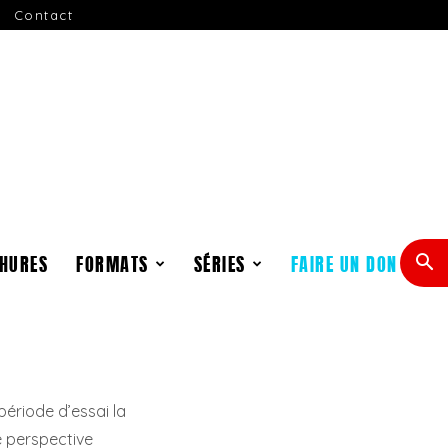
Contact
HURES
FORMATS
SÉRIES
FAIRE UN DON
période d’essai la
e perspective