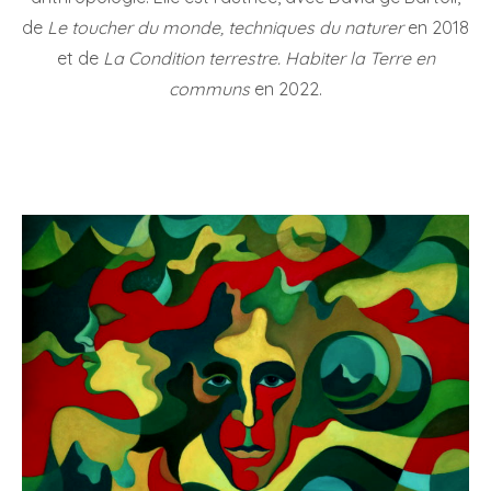
de
Le toucher du monde, techniques du naturer
en 2018
et de
La Condition terrestre. Habiter la Terre en
communs
en 2022.