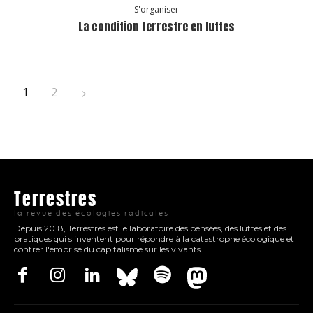
S'organiser
La condition terrestre en luttes
1
2
Terrestres
la revue des écologies radicales
Depuis 2018, Terrestres est le laboratoire des pensées, des luttes et des
pratiques qui s'inventent pour répondre à la catastrophe écologique et
contrer l'emprise du capitalisme sur les vivants.