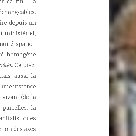
r sa fin : la
changeables.
oire depuis un
t ministériel,
nuité spatio-
uité homogène
iétés
. Celui-ci
mais aussi la
r une instance
vivant (de la
parcelles, la
pitalistiques
ction des axes