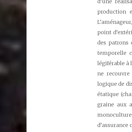
d’une réalis
production 
L’aménageur, 
point d’extér
des patrons 
temporelle c
légiférable à
ne recouvre 
logique de di
étatique (ch
graine aux a
monoculture 
d’assurance o