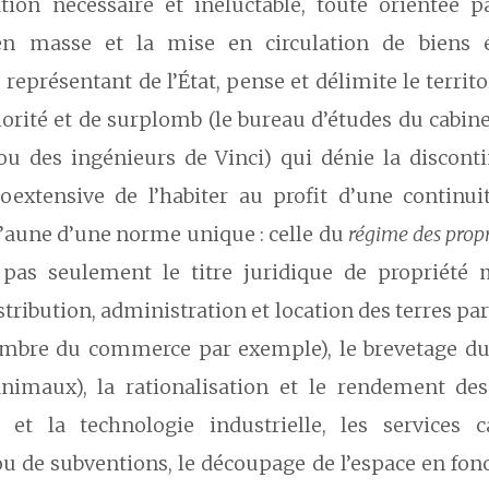
ation nécessaire et inéluctable, toute orientée pa
en masse et la mise en circulation de biens é
représentant de l’État, pense et délimite le territ
iorité et de surplomb (le bureau d’études du cabine
ou des ingénieurs de Vinci) qui dénie la disconti
oextensive de l’habiter au profit d’une contin
 l’aune d’une norme unique : celle du
régime des propr
pas seulement le titre juridique de propriété 
stribution, administration et location des terres pa
ambre du commerce par exemple), le brevetage du 
nimaux), la rationalisation et le rendement des 
et la technologie industrielle, les services ca
u de subventions, le découpage de l’espace en fon