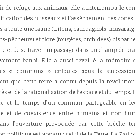
ir de refuge aux animaux, elle a interrompu le c
tification des ruisseaux et l’assèchement des zones
s à toute une faune (tritons, campagnols, musarai
ns-pêcheurs) et flore (fougères, orchidées) disparu
re et de se frayer un passage dans un champ de pra
tivement banni. Elle a aussi réveillé la mémoire 
 des « communs » enfouies sous la succession
t que cette terre a connu depuis la révolution
s et de la rationalisation de l’espace et du temps. 
ace et le temps d’un commun partageable en le
ie et de coexistence entre humains et non hu
Dans l’ouverture provoquée par cette brèche t
n politique est apparu : celui de la Terre. La Zad c