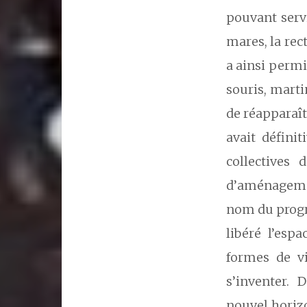
pouvant serv
mares, la rec
a ainsi permi
souris, marti
de réapparaît
avait défini
collectives
d’aménagemen
nom du progrè
libéré l’esp
formes de v
s’inventer. 
nouvel horizo