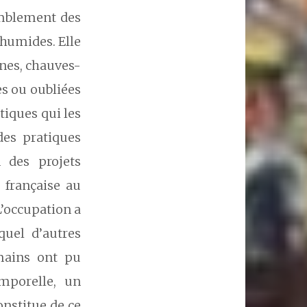
omblement des
 humides. Elle
gnes, chauves-
es ou oubliées
tiques qui les
des pratiques
 des projets
 française au
L’occupation a
quel d’autres
mains ont pu
emporelle, un
onstitue de ce