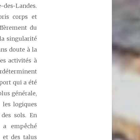
e-des-Landes.
pris corps et
iffèrement du
la singularité
ans doute à la
es activités à
surdéterminent
port qui a été
lus générale,
s les logiques
 des sols. En
n a empêché
 et des talus