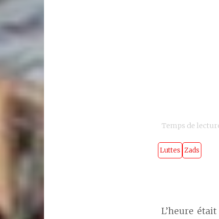
Temps de lecture
Luttes
Zads
L’heure était