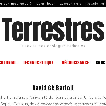
ui sommes-nous ?
Contribuer
Évènements
Newsletter
Terrestres
la revue des écologies radicales
COLONIAL
TECHNOCRITIQUE
DÉCROISSANCE
BROC
David Gé Bartoli
e. Il enseigne à l’Université de Tours et préside l’Université Po
c Sophie Gosselin, de
Le toucher du monde, techniques du nat