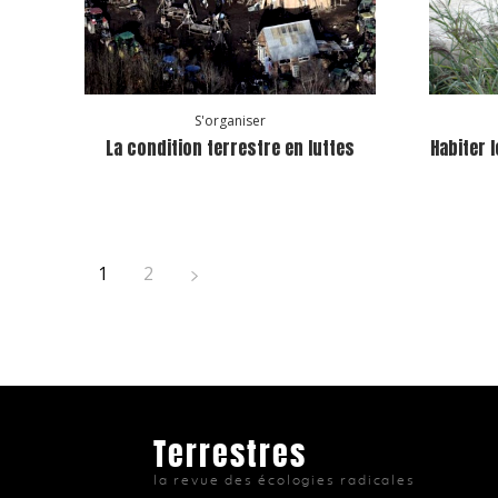
S'organiser
La condition terrestre en luttes
Habiter 
1
2
Terrestres
la revue des écologies radicales