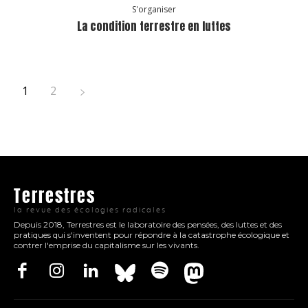
S'organiser
La condition terrestre en luttes
1
2
Terrestres
la revue des écologies radicales
Depuis 2018, Terrestres est le laboratoire des pensées, des luttes et des
pratiques qui s'inventent pour répondre à la catastrophe écologique et
contrer l'emprise du capitalisme sur les vivants.