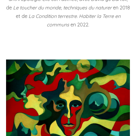
de
Le toucher du monde, techniques du naturer
en 2018
et de
La Condition terrestre. Habiter la Terre en
communs
en 2022.