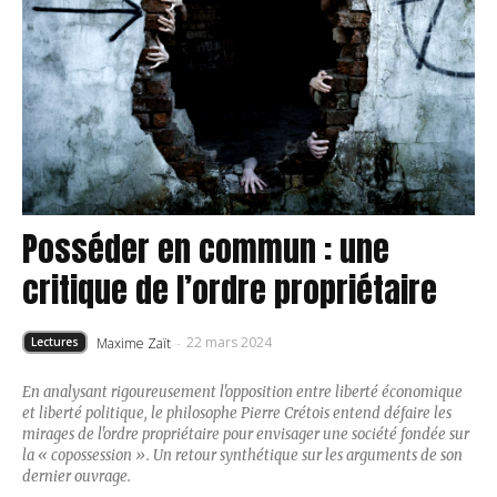
Posséder en commun : une
critique de l’ordre propriétaire
22 mars 2024
Maxime Zaït
-
Lectures
En analysant rigoureusement l'opposition entre liberté économique
et liberté politique, le philosophe Pierre Crétois entend défaire les
mirages de l'ordre propriétaire pour envisager une société fondée sur
la « copossession ». Un retour synthétique sur les arguments de son
dernier ouvrage.