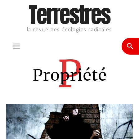
Terrestres
la revue des écologies radicales
P
Propriété