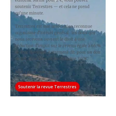
éditorial. Même pour 2 €, vous pouvez
soutenir Terrestres — et cela ne prend
qu’une minute.
Terrestres est une association reconnue
organisme d’intérêt général : les dons que
nous recevons ouvrent le droit à une
réduction d’impôt sur le revenu égale à 66 %
de leur montant. Autrement dit, pour un don
de 10€, il ne vous en coûtera que 3,40€.
Merci pour votre soutien !
Soutenir la revue Terrestres