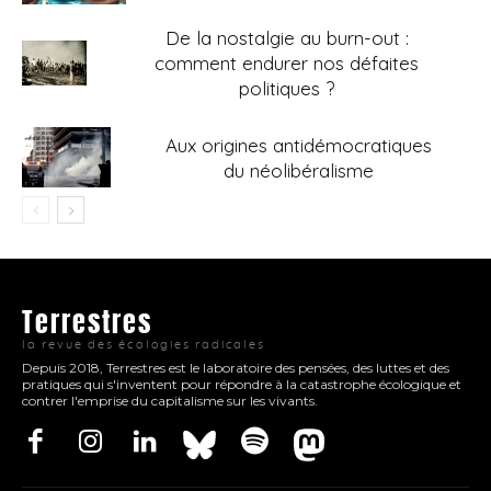
De la nostalgie au burn-out :
comment endurer nos défaites
politiques ?
Aux origines antidémocratiques
du néolibéralisme
Terrestres
la revue des écologies radicales
Depuis 2018, Terrestres est le laboratoire des pensées, des luttes et des
pratiques qui s'inventent pour répondre à la catastrophe écologique et
contrer l'emprise du capitalisme sur les vivants.