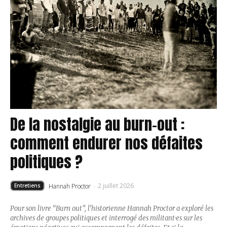
De la nostalgie au burn-out :
comment endurer nos défaites
politiques ?
2 juillet 2026
Hannah Proctor
-
Entretiens
Pour son livre “Burn out”, l’historienne Hannah Proctor a exploré les
archives de groupes politiques et interrogé des militant·es sur les