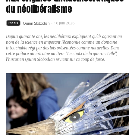
du néolibéralisme
16 juin 2026
Quinn Slobodian
-
Essais
Depuis quarante ans, les néolibéraux expliquent qu'ils agissent au
nom de la science en imposant l'économie comme un domaine
intouchable régi par des lois présentées comme naturelles. Dans
cette préface américaine au livre “Le choix de la guerre civile”,
l'historien Quinn Slobodian revient sur ce coup de force.