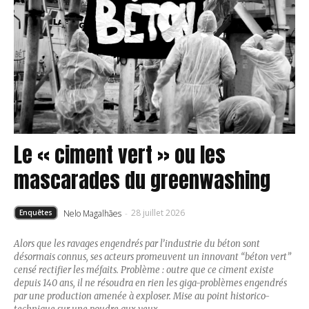
Le « ciment vert » ou les
mascarades du greenwashing
28 juillet 2026
Nelo Magalhães
-
Enquêtes
Alors que les ravages engendrés par l’industrie du béton sont
désormais connus, ses acteurs promeuvent un innovant “béton vert”
censé rectifier les méfaits. Problème : outre que ce ciment existe
depuis 140 ans, il ne résoudra en rien les giga-problèmes engendrés
par une production amenée à exploser. Mise au point historico-