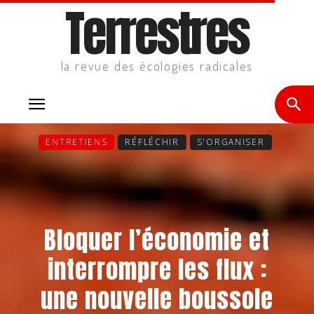
Terrestres
la revue des écologies radicales
ENTRETIENS
RÉFLÉCHIR
S'ORGANISER
Bloquer l’économie et
interrompre les flux :
une nouvelle boussole