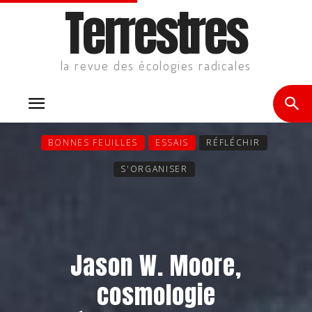
Terrestres
la revue des écologies radicales
BONNES FEUILLES
ESSAIS
RÉFLÉCHIR
S'ORGANISER
Jason W. Moore,
cosmologie