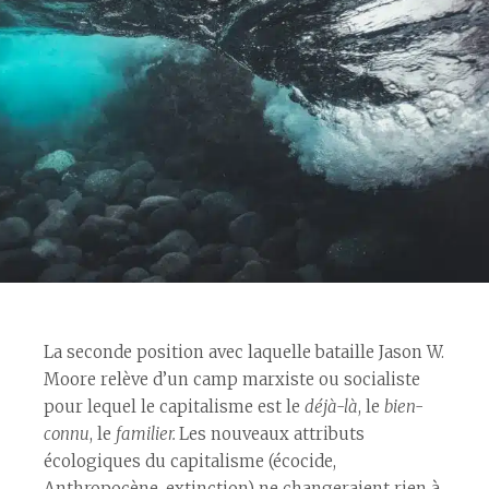
La seconde position avec laquelle bataille Jason W.
Moore relève d’un camp marxiste ou socialiste
pour lequel le capitalisme est le
déjà-là
, le
bien-
connu
, le
familier.
Les nouveaux attributs
écologiques du capitalisme (écocide,
Anthropocène, extinction) ne changeraient rien à