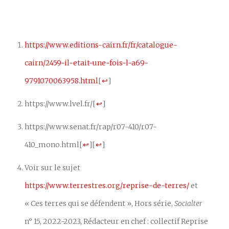
https://www.editions-cairn.fr/fr/catalogue-
cairn/2459-il-etait-une-fois-l-a69-
9791070063958.html
[
↩
]
https://www.lvel.fr/
[
↩
]
https://www.senat.fr/rap/r07-410/r07-
410_mono.html
[
↩
]
[
↩
]
Voir sur le sujet
https://www.terrestres.org/reprise-de-terres/
et
« Ces terres qui se défendent », Hors série,
Socialter
n° 15, 2022-2023, Rédacteur en chef : collectif Reprise