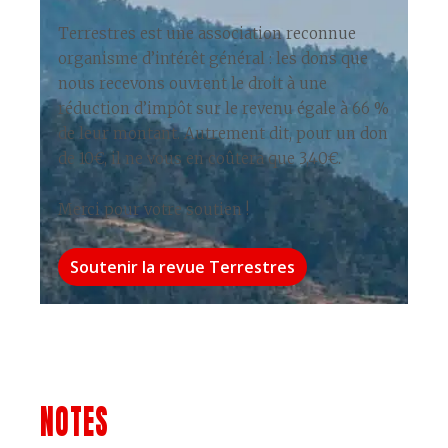
Terrestres est une association reconnue
organisme d’intérêt général : les dons que
nous recevons ouvrent le droit à une
réduction d’impôt sur le revenu égale à 66 %
de leur montant. Autrement dit, pour un don
de 10€, il ne vous en coûtera que 3,40€.
Merci pour votre soutien !
Soutenir la revue Terrestres
NOTES