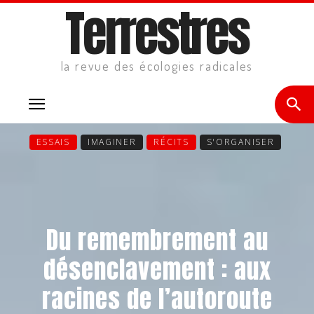
Terrestres
la revue des écologies radicales
ESSAIS
IMAGINER
RÉCITS
S'ORGANISER
Du remembrement au
désenclavement : aux
racines de l’autoroute