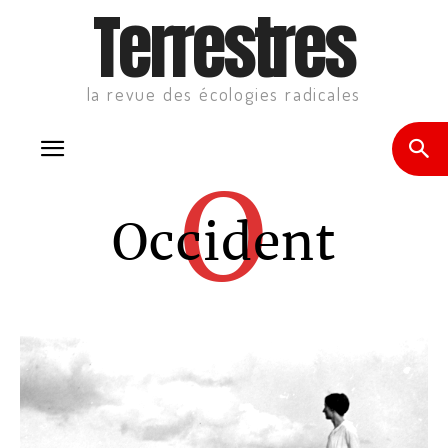
Terrestres
la revue des écologies radicales
O
Occident