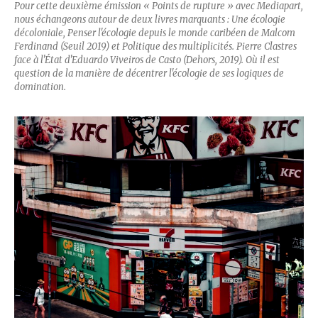
Pour cette deuxième émission « Points de rupture » avec Mediapart,
nous échangeons autour de deux livres marquants :
Une écologie
décoloniale, Penser l'écologie depuis le monde caribéen
de Malcom
Ferdinand (Seuil 2019) et
Politique des multiplicités. Pierre Clastres
face à l'État
d'Eduardo Viveiros de Casto (Dehors, 2019). Où il est
question de la manière de décentrer l'écologie de ses logiques de
domination.