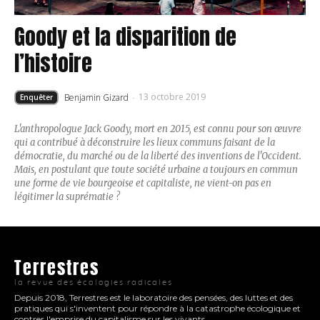
Goody et la disparition de
l’histoire
13 octobre 2019
Benjamin Gizard
-
Enquêter
L'anthropologue Jack Goody, mort en 2015, est connu pour son œuvre
qui a contribué à déconstruire les lieux communs faisant de la
démocratie, du marché ou de la liberté des inventions de l'Occident.
Mais, en postulant que toute société urbaine a toujours en commun
une forme de vie bourgeoise et capitaliste, ne vient-on pas en
légitimer la suprématie ?
Terrestres
la revue des écologies radicales
Depuis 2018, Terrestres est le laboratoire des pensées, des luttes et des
pratiques qui s'inventent pour répondre à la catastrophe écologique et
contrer l'emprise du capitalisme sur les vivants.