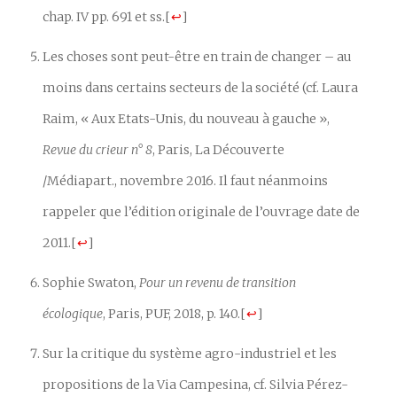
chap. IV pp. 691 et ss.
[
↩
]
Les choses sont peut-être en train de changer – au
moins dans certains secteurs de la société (cf. Laura
Raim, « Aux Etats-Unis, du nouveau à gauche »,
Revue du crieur n° 8
, Paris, La Découverte
/Médiapart., novembre 2016. Il faut néanmoins
rappeler que l’édition originale de l’ouvrage date de
2011.
[
↩
]
Sophie Swaton,
Pour un revenu de transition
écologique
, Paris, PUF, 2018, p. 140.
[
↩
]
Sur la critique du système agro-industriel et les
propositions de la Via Campesina, cf. Silvia Pérez-