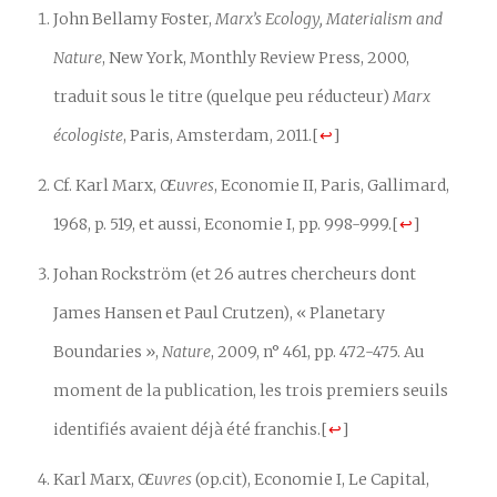
John Bellamy Foster,
Marx’s Ecology, Materialism and
Nature
, New York, Monthly Review Press, 2000,
traduit sous le titre (quelque peu réducteur)
Marx
écologiste
, Paris, Amsterdam, 2011.
[
↩
]
Cf. Karl Marx,
Œuvres
, Economie II, Paris, Gallimard,
1968, p. 519, et aussi, Economie I, pp. 998-999.
[
↩
]
Johan Rockström (et 26 autres chercheurs dont
James Hansen et Paul Crutzen), « Planetary
Boundaries »,
Nature
, 2009, n° 461, pp. 472-475. Au
moment de la publication, les trois premiers seuils
identifiés avaient déjà été franchis.
[
↩
]
Karl Marx,
Œuvres
(op.cit), Economie I, Le Capital,