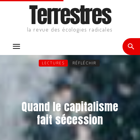
Terrestres
la revue des écologies radicales
LECTURES
RÉFLÉCHIR
Quand le capitalisme
fait sécession