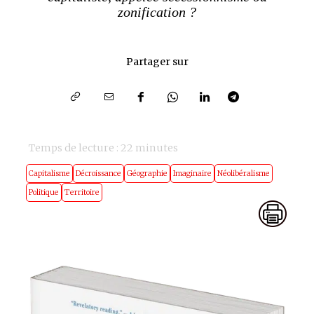
zonification ?
Partager sur
Temps de lecture :
22
minutes
Capitalisme
Décroissance
Géographie
Imaginaire
Néolibéralisme
Politique
Territoire