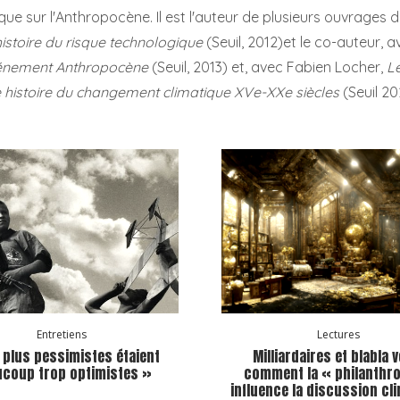
 que sur l'Anthropocène. Il est l'auteur de plusieurs ouvrages 
istoire du risque technologique
(Seuil, 2012)et le co-auteur, 
énement Anthropocène
(Seuil, 2013) et, avec Fabien Locher,
Le
 histoire du changement climatique XVe-XXe siècles
(Seuil 20
Entretiens
Lectures
 plus pessimistes étaient
Milliardaires et blabla v
coup trop optimistes »
comment la « philanthro
influence la discussion cl