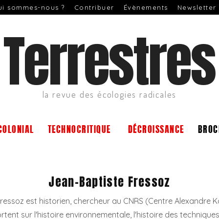
ui sommes-nous ?
Contribuer
Évènements
Newsletter
Terrestres
la revue des écologies radicales
COLONIAL
TECHNOCRITIQUE
DÉCROISSANCE
BROC
Jean-Baptiste Fressoz
ressoz est historien, chercheur au CNRS (Centre Alexandre Ko
tent sur l'histoire environnementale, l'histoire des technique