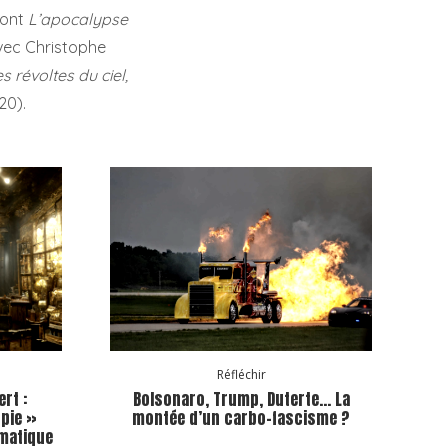
dont
L’apocalypse
avec Christophe
s révoltes du ciel,
20).
Réfléchir
ert :
Bolsonaro, Trump, Duterte… La
pie »
montée d’un carbo-fascisme ?
imatique