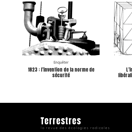
Enquêter
1823 : l’invention de la norme de
L’
sécurité
libéra
Terrestres
la revue des écologies radicales