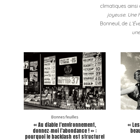
climatiques ainsi
joyeuse. Une h
Bonneuil, de
L’Év
une
Bonnes feuilles
« Au diable l’environnement,
« Les
donnez‑moi l’abondance ! » :
beau
pourquoi le backlash est structurel