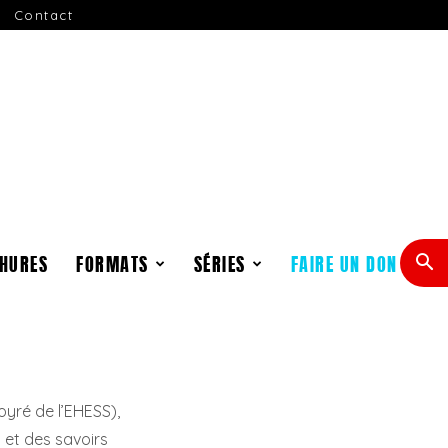
Contact
HURES
FORMATS
SÉRIES
FAIRE UN DON
yré de l’EHESS),
s et des savoirs