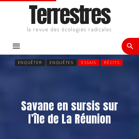
Terrestres
la revue des écologies radicales
ENQUÊTER
ENQUÊTES
ESSAIS
RÉCITS
Savane en sursis sur
l’île de La Réunion