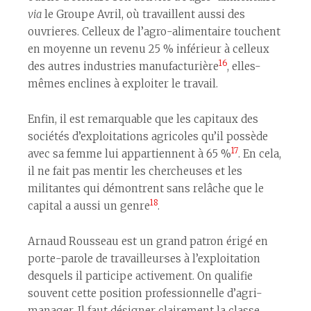
via
le Groupe Avril, où travaillent aussi des
ouvrier·es. Celleux de l’agro-alimentaire touchent
en moyenne un revenu 25 % inférieur à celleux
16
des autres industries manufacturière
, elles-
mêmes enclines à exploiter le travail.
Enfin, il est remarquable que les capitaux des
sociétés d’exploitations agricoles qu’il possède
17
avec sa femme lui appartiennent à 65 %
. En cela,
il ne fait pas mentir les chercheuses et les
militantes qui démontrent sans relâche que le
18
capital a aussi un genre
.
Arnaud Rousseau est un grand patron érigé en
porte-parole de travailleur·ses à l’exploitation
desquels il participe activement. On qualifie
souvent cette position professionnelle d’agri-
manager. Il faut désigner clairement la classe