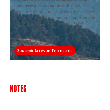
nous recevons ouvrent le droit à une
réduction d’impôt sur le revenu égale à 66 %
de leur montant. Autrement dit, pour un don
de 10€, il ne vous en coûtera que 3,40€.
Merci pour votre soutien !
Soutenir la revue Terrestres
NOTES