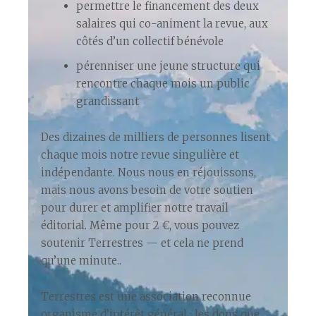
permettre le financement des deux
salaires qui co-animent la revue, aux
côtés d’un collectif bénévole
pérenniser une jeune structure qui
rencontre chaque mois un public
grandissant
Des dizaines de milliers de personnes lisent
chaque mois notre revue singulière et
indépendante. Nous nous en réjouissons,
mais nous avons besoin de votre soutien
pour durer et amplifier notre travail
éditorial. Même pour 2 €, vous pouvez
soutenir Terrestres — et cela ne prend
qu’une minute.
.
Terrestres est une association reconnue
organisme d’intérêt général : les dons que