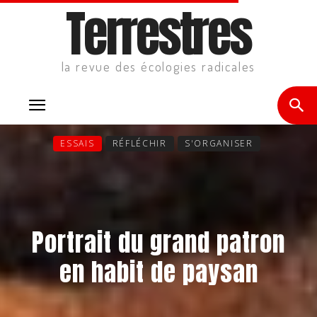
Terrestres
la revue des écologies radicales
ESSAIS
RÉFLÉCHIR
S'ORGANISER
Portrait du grand patron
en habit de paysan