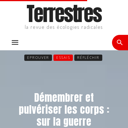
Terrestres
la revue des écologies radicales
EPROUVER
ESSAIS
RÉFLÉCHIR
Démembrer et
pulvériser les corps :
sur la guerre