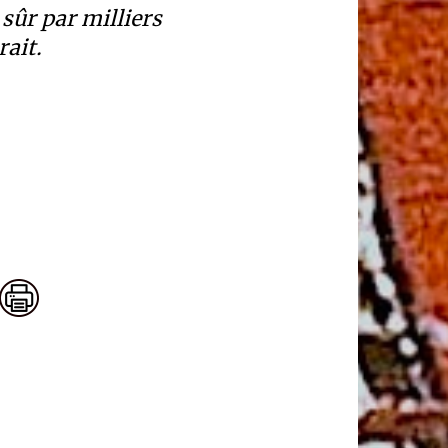
ûr par milliers
ait.