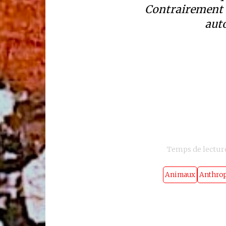
Contrairement 
aut
Temps de lecture
Animaux
Anthro