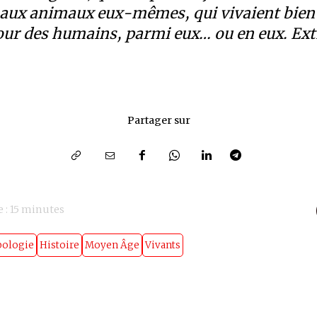
aux animaux eux-mêmes, qui vivaient bien s
our des humains, parmi eux… ou en eux. Extr
Partager sur
 :
15
minutes
pologie
Histoire
Moyen Âge
Vivants