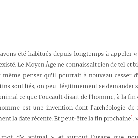
avons été habitués depuis longtemps à appeler «
existé. Le Moyen Âge ne connaissait rien de tel et b
t même penser qu’il pourrait à nouveau cesser d’e
tins sont liés, on peut légitimement se demander s’
’animal ce que Foucault disait de l’homme, à la fin
’homme est une invention dont l’archéologie de
1
nt la date récente. Et peut-être la fin prochaine
. 
mot d’« animal » et surtout l’usage que nou