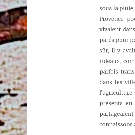
sous la pluie
Provence po
vivaient dan
parés pour p
sûr, il y ava
rideaux, com
parfois tran
dans les vil
l’agricultur
présents en
partageaient 
connaissons a