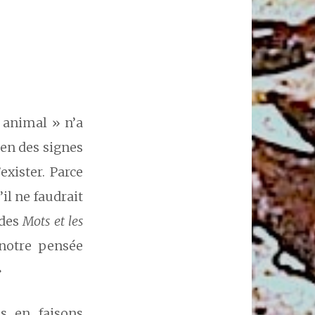
 animal » n’a
ien des signes
xister. Parce
il ne faudrait
 des
Mots et les
 notre pensée
»
s en faisons