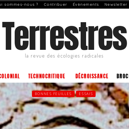
ui sommes-nous ?
Contribuer
Évènements
Newsletter
Terrestres
la revue des écologies radicales
COLONIAL
TECHNOCRITIQUE
DÉCROISSANCE
BROC
BONNES FEUILLES
ESSAIS