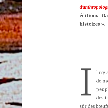
d’anthropolo
éditions Ga
histoires ».
I
l n’y
de me
peupl
des t
sûr des bœufs