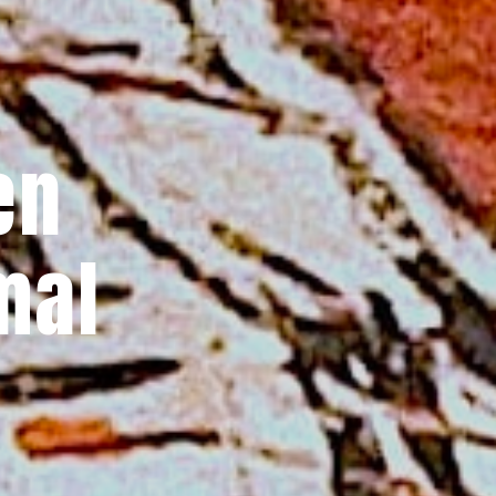
en
mal