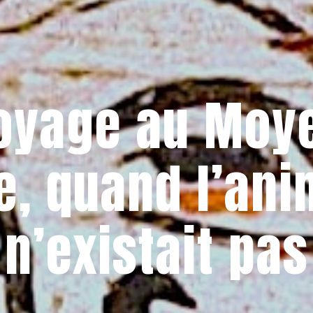
oyage au Moy
e, quand l’ani
n’existait pas