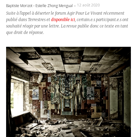
12 août 2020
Baptiste Morizot
·
Estelle Zhong Mengual
-
Suite à l'appel à déserter le forum Agir Pour Le Vivant récemment
publié dans Terrestres et
disponible ici
, certain.e.s participant.e.s ont
souhaité réagir par une lettre. La revue publie donc ce texte en tant
que droit de réponse.