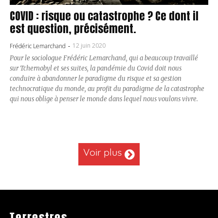
COVID : risque ou catastrophe ? Ce dont il
est question, précisément.
12 juin 2020
Frédéric Lemarchand
-
Pour le sociologue Frédéric Lemarchand, qui a beaucoup travaillé
sur Tchernobyl et ses suites, la pandémie du Covid doit nous
conduire à abandonner le paradigme du risque et sa gestion
technocratique du monde, au profit du paradigme de la catastrophe
qui nous oblige à penser le monde dans lequel nous voulons vivre.
Voir plus
Terrestres