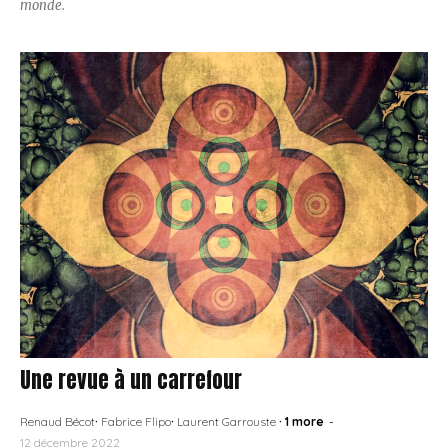
monde.
Une revue à un carrefour
Renaud Bécot
·
Fabrice Flipo
·
Laurent Garrouste
· 1 more
-
12 décembre 2022