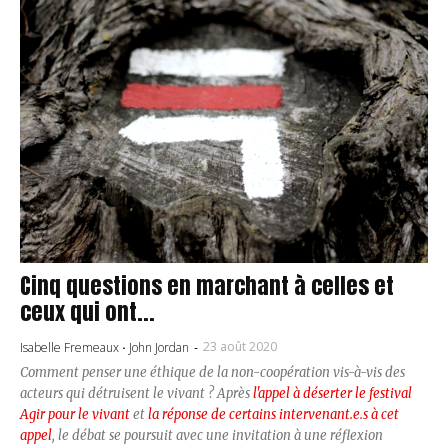
Cinq questions en marchant à celles et
ceux qui ont...
23 août 2020
Isabelle Fremeaux
·
John Jordan
-
Comment penser une éthique de la non-coopération vis-à-vis des
acteurs qui détruisent le vivant ? Après
l'appel à déserter le festival
Agir pour le vivant
et
la réponse de certains intervenant.e.s à cet
appel
, le débat se poursuit avec une invitation à une réflexion