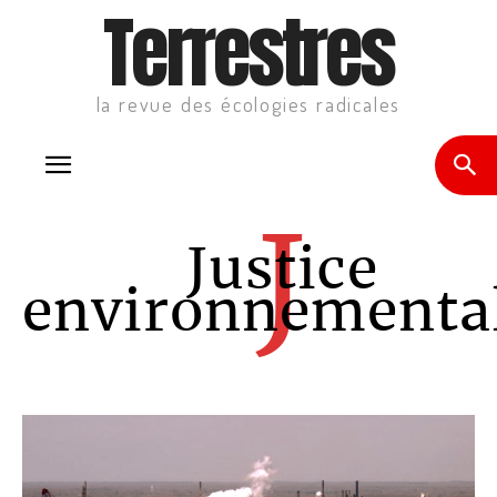
Terrestres
la revue des écologies radicales
J
Justice
environnementa