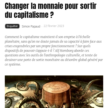
Changer la monnaie pour sortir
du capitalisme ?
22 février 2023
Simon Papaud
-
Enquêter
Comment le capitalisme maintient-il son emprise à l’échelle
planétaire, sans qu’on ne doute jamais de sa capacité à faire face aux
crises engendrées par son propre fonctionnement ? Sur quels
dispositifs de pouvoir s’appuie-t-il ? Alf Hornborg aborde ces
questions avec les outils de l’anthropologie culturelle, et tente de
dessiner une porte de sortie monétaire au désordre global généré par
ce système.