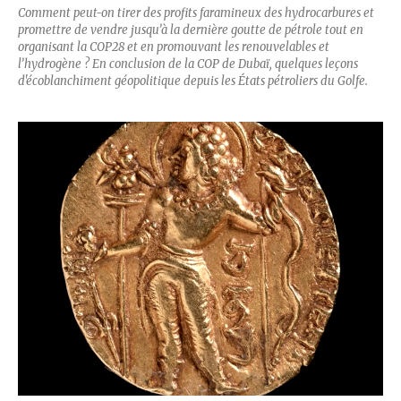
Comment peut-on tirer des profits faramineux des hydrocarbures et
promettre de vendre jusqu’à la dernière goutte de pétrole tout en
organisant la COP28 et en promouvant les renouvelables et
l’hydrogène ? En conclusion de la COP de Dubaï, quelques leçons
d'écoblanchiment géopolitique depuis les États pétroliers du Golfe.