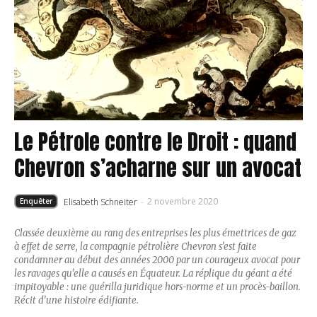
Le Pétrole contre le Droit : quand
Chevron s’acharne sur un avocat
2 novembre 2020
Elisabeth Schneiter
-
Enquêter
Classée deuxième au rang des entreprises les plus émettrices de gaz
à effet de serre, la compagnie pétrolière Chevron s’est faite
condamner au début des années 2000 par un courageux avocat pour
les ravages qu’elle a causés en Équateur. La réplique du géant a été
impitoyable : une guérilla juridique hors-norme et un procès-baillon.
Récit d’une histoire édifiante.