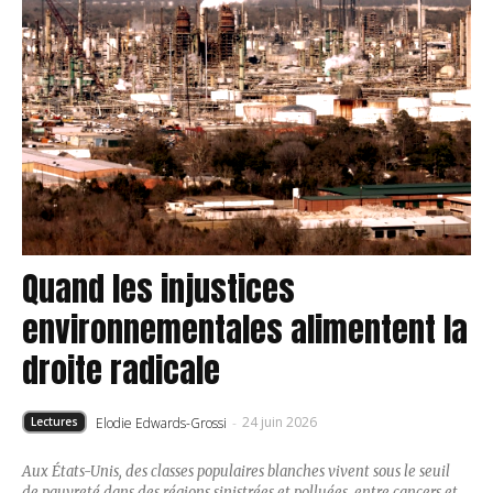
Quand les injustices
environnementales alimentent la
droite radicale
24 juin 2026
Elodie Edwards-Grossi
-
Lectures
Aux États-Unis, des classes populaires blanches vivent sous le seuil
de pauvreté dans des régions sinistrées et polluées, entre cancers et