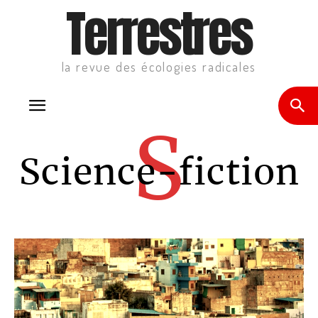
Terrestres
la revue des écologies radicales
S
Science-fiction