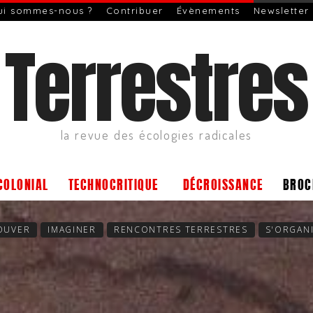
ui sommes-nous ?
Contribuer
Évènements
Newsletter
Terrestres
la revue des écologies radicales
COLONIAL
TECHNOCRITIQUE
DÉCROISSANCE
BROC
OUVER
IMAGINER
RENCONTRES TERRESTRES
S'ORGAN