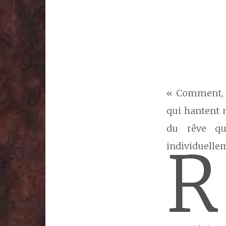
« Comment, a
qui hantent 
du rêve qu
R
individuelle