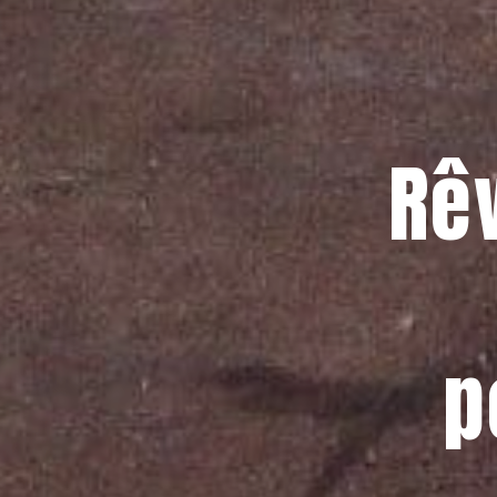
Rêv
p