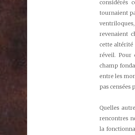
considérés 
tournaient pa
ventriloque
revenaient c
cette altérit
réveil. Pour
champ fondat
entre les mon
pas censées 
Quelles autr
rencontres no
la fonctionna