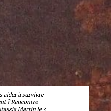
s aider à survivre
ent ? Rencontre
tassja Martin le 3