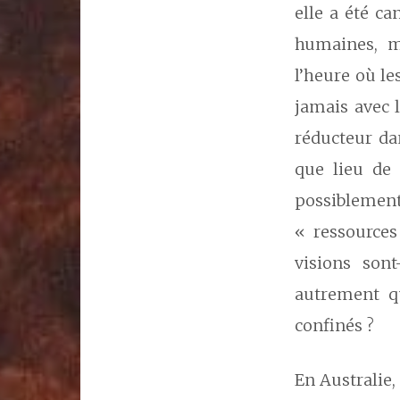
elle a été c
humaines, m
l’heure où l
jamais avec 
réducteur da
que lieu de 
possiblement
« ressources
visions son
autrement q
confinés ?
En Australie,