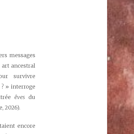
vers messages
art ancestral
ur survivre
? » interroge
ntrée
êves
du
, 2026).
taient encore