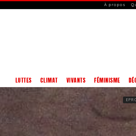
À propos
Q
LUTTES
CLIMAT
VIVANTS
FÉMINISME
DÉ
EPR