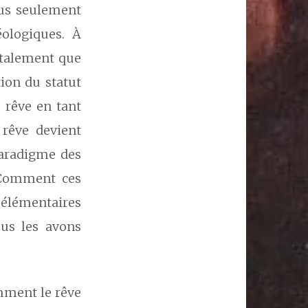
lus seulement
ologiques. À
utalement que
ion du statut
 rêve en tant
 rêve devient
paradigme des
. Comment ces
élémentaires
us les avons
omment le rêve