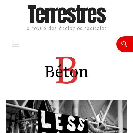
Terrestres
la revue des écologies radicales
B
Béton