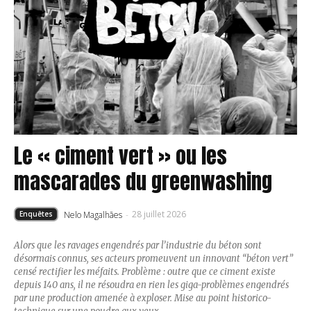
Le « ciment vert » ou les
mascarades du greenwashing
28 juillet 2026
Nelo Magalhães
-
Enquêtes
Alors que les ravages engendrés par l’industrie du béton sont
désormais connus, ses acteurs promeuvent un innovant “béton vert”
censé rectifier les méfaits. Problème : outre que ce ciment existe
depuis 140 ans, il ne résoudra en rien les giga-problèmes engendrés
par une production amenée à exploser. Mise au point historico-