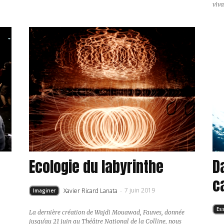
viva
Ecologie du labyrinthe
D
c
7 juin 2019
Xavier Ricard Lanata
-
Imaginer
Es
La dernière création de Wajdi Mouawad, Fauves, donnée
jusqu'au 21 juin au Théâtre National de la Colline, nous