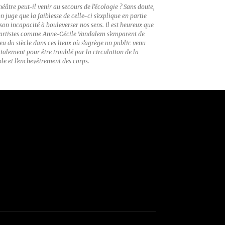
héâtre peut-il venir au secours de l’écologie ? Sans doute,
’on juge que la faiblesse de celle-ci s’explique en partie
son incapacité à bouleverser nos sens. Il est heureux que
 artistes comme Anne-Cécile Vandalem s’emparent de
jeu du siècle dans ces lieux où s’agrège un public venu
ialement pour être troublé par la circulation de la
le et l’enchevêtrement des corps.