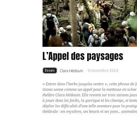
L’Appel des paysages
9 novembre 2024
Clara Hédouin
-
Essais
« Entrer dans l'herbe jusqu'au ventre », cette phrase de 
Giono sonne comme un appel pour la metteuse en scène
théâtre Clara Hédouin. Elle revient sur trois saisons pas
à jouer dans les forêts, la garrigue et les champs, et tent
déplier les difficultés d’une telle aventure pour la pratiq
théâtrale : ses mystères, ses heurts et ses joies… animales