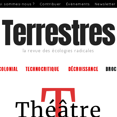
ui sommes-nous ?
Contribuer
Évènements
Newsletter
Terrestres
la revue des écologies radicales
COLONIAL
TECHNOCRITIQUE
DÉCROISSANCE
BROC
T
Théâtre