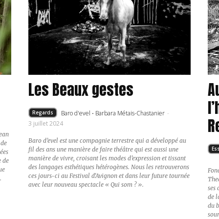
Les Beaux gestes
A
l
Baro d'evel
·
Barbara Métais-Chastanier
-
Regards
R
3 juillet 2024
Jean
Baro d’evel est une compagnie terrestre qui a développé au
 de
Es
fil des ans une manière de faire théâtre qui est aussi une
sées
manière de vivre, croisant les modes d’expression et tissant
e de
des langages esthétiques hétérogènes. Nous les retrouverons
ue
Fond
ces jours-ci au Festival d'Avignon et dans leur future tournée
.
Thea
avec leur nouveau spectacle « Qui som ? ».
ses 
de l
du b
sour