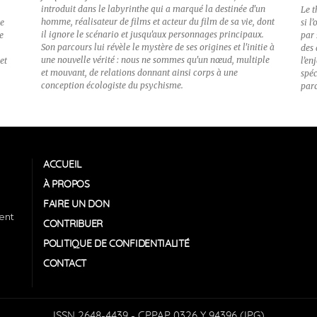
introduit dans le labyrinthe qui a marqué la destinée d'un
Le t
homme, réalisateur de films et acteur du film de sa vie, dont
e
si l
il ignore le scénario et jusqu'aux personnages principaux.
e
par 
Son parcours lui révèle le mystère de ses origines et l'initie à
des
une nouvelle vérité : nous ne sommes qu'un nœud, multiple
et
l’en
et mouvant, de relations donnant ainsi corps à une
spéc
conception écologiste du psychisme.
paro
ACCUEIL
À PROPOS
FAIRE UN DON
tent
CONTRIBUER
POLITIQUE DE CONFIDENTIALITÉ
CONTACT
ISSN 2648-4439 - CPPAP 0326 Y 94396 (IPG)