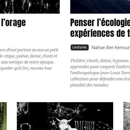
 l’orage
Penser l’écologie
expériences de 
Lectures
Nathan Ben Kemou
aro d’evel portent en eux un petit
le cirque, poésie, danse, chant et
Théâtre, rituels, danse, hypnose…
 aux vertiges de notre époque.
apprendre pour conjurer l’anthrop
egarder qu’à lire, raconte leur
l’anthropologue Jean-Louis Torna
collectives pour défendre une écol
pluralité des mondes.