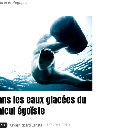
nt et écologique.
ans les eaux glacées du
alcul égoïste
1 février 2019
Xavier Ricard Lanata
-
sais