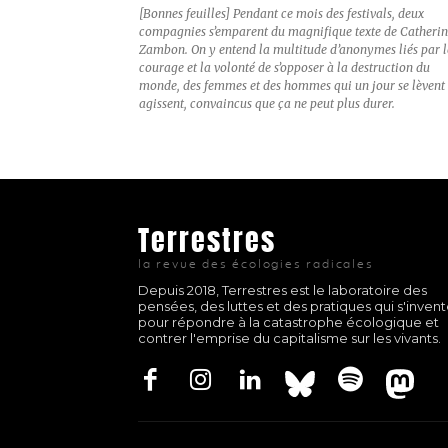
[Bonnes feuilles] Pendant ce mois des festivals, deux
compagnies s’emparent du magnifique texte de Catherin
Zambon. On y entend la multitude d’anonymes liés par l
courage et la volonté de s’opposer à la destruction du
monde, des femmes et des hommes qui un jour se lèvent 
agissent, convaincus que ça ne peut plus durer.
Terrestres
la revue des écologies radicales
Depuis 2018, Terrestres est le laboratoire des
pensées, des luttes et des pratiques qui s'inven
pour répondre à la catastrophe écologique et
contrer l'emprise du capitalisme sur les vivants.