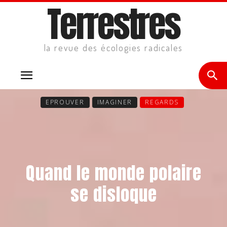
Terrestres
la revue des écologies radicales
EPROUVER
IMAGINER
REGARDS
Quand le monde polaire
se disloque