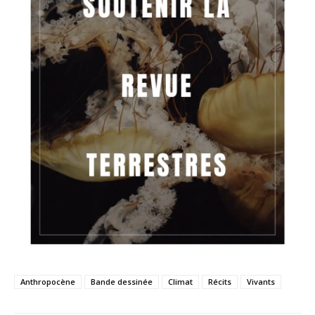
Anthropocène
Bande dessinée
Climat
Récits
Vivants