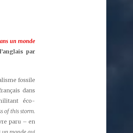
 dans un monde
l’anglais par
alisme fossile
français dans
militant éco-
s of this storm.
ivre paru – en
ns un monde qui