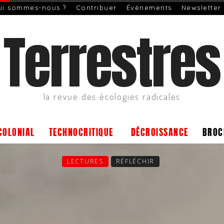
ui sommes-nous ?
Contribuer
Évènements
Newsletter
Terrestres
la revue des écologies radicales
COLONIAL
TECHNOCRITIQUE
DÉCROISSANCE
BROC
LECTURES
RÉFLÉCHIR