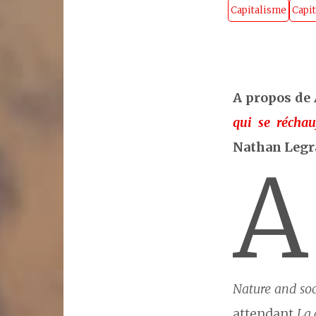
Capitalisme
Capi
A propos de
qui se réchau
Nathan Legr
A
Nature and so
attendant
La 