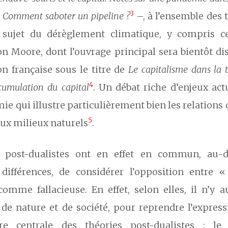
3
t
Comment saboter un pipeline ?
–, à l’ensemble des 
 sujet du dérèglement climatique, y compris ce
on Moore, dont l’ouvrage principal sera bientôt di
n française sous le titre de
Le capitalisme dans la t
4
cumulation du capital
. Un débat riche d’enjeux act
e qui illustre particulièrement bien les relation
5
aux milieux naturels
.
s post-dualistes ont en effet en commun, au-d
ifférences, de considérer l’opposition entre 
comme fallacieuse. En effet, selon elles, il n’y a
 de nature et de société, pour reprendre l’expres
ure centrale des théories post-dualistes : le