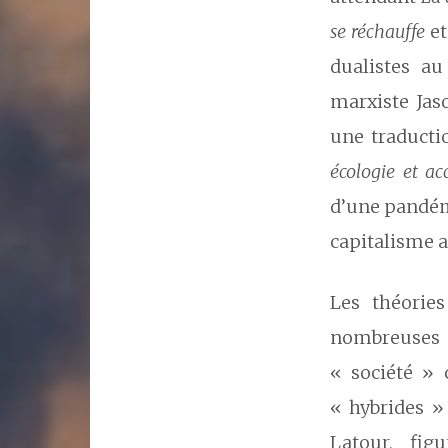
se réchauffe
e
dualistes au
marxiste Jas
une traductio
écologie et ac
d’une pandémi
capitalisme 
Les théorie
nombreuses d
« société » 
« hybrides »
Latour, fig