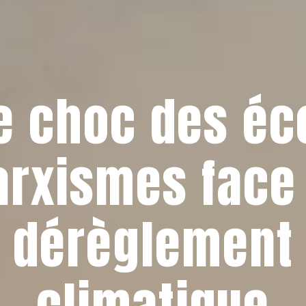
e choc des éc
rxismes face
dérèglement