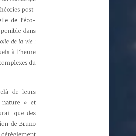
théories post-
lle de l’éco-
sponible dans
oile de la vie :
uels à l’heure
s complexes du
elà de leurs
« nature » et
urait que des
sion de Bruno
 dérèglement