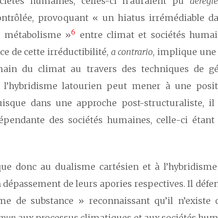
ciétés humaines, celles-ci n’auraient pu
dérégle
ntrôlée, provoquant « un hiatus irrémédiable dan
6
 métabolisme »
entre climat et sociétés huma
e de cette irréductibilité,
a contrario
, implique une 
ain du climat au travers des techniques de gé
, l’hybridisme latourien peut mener à une posi
uisque dans une approche post-structuraliste, il
épendante des sociétés humaines, celle-ci étant
ue donc au dualisme cartésien et à l’hybridisme
dépassement de leurs apories respectives. Il défen
e de substance » reconnaissant qu’il n’existe
mun
aux processus climatiques et aux sociétés hum