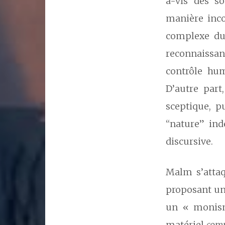
à-vis des so
manière inco
complexe du
reconnaissanc
contrôle hum
D’autre part
sceptique, p
“nature” ind
discursive.
Malm s’attaq
proposant un 
un « monism
matériel
com