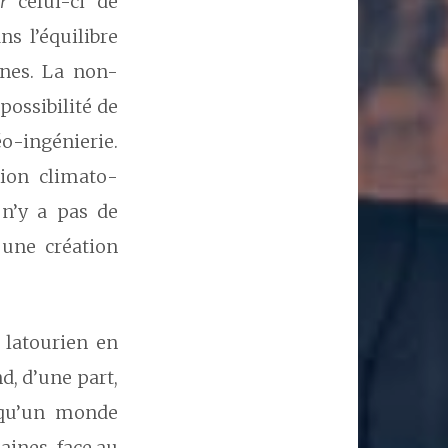
r
celui-ci de
s l’équilibre
ines. La non-
possibilité de
o-ingénierie.
tion climato-
 n’y a pas de
 une création
 latourien en
d, d’une part,
 qu’un monde
aines, face au