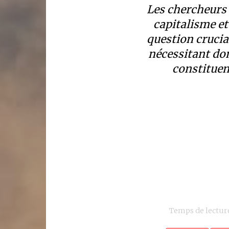
Les chercheurs 
capitalisme et
question crucial
nécessitant don
constituen
Temps de lecture