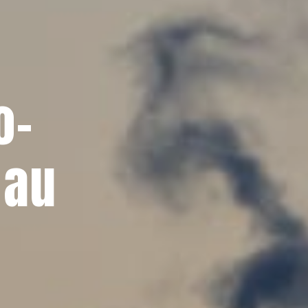
o-
 au