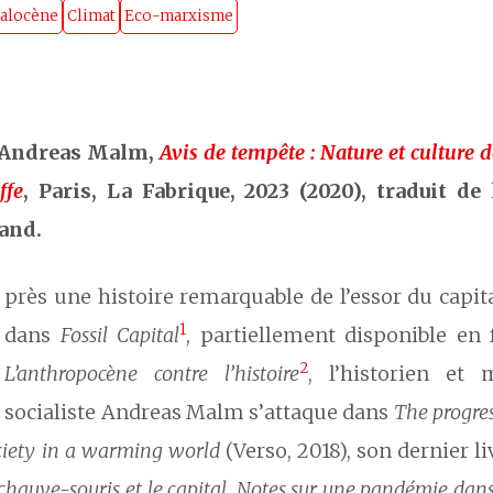
talocène
Climat
Eco-marxisme
 Andreas Malm,
Avis de tempête : Nature et culture
ffe
, Paris, La Fabrique, 2023 (2020), traduit de 
and.
près une histoire remarquable de l’essor du capit
1
dans
Fossil Capital
,
partiellement disponible en 
2
L’anthropocène contre l’histoire
, l’historien et 
socialiste Andreas Malm s’attaque dans
The progres
ciety in a warming world
(Verso, 2018), son dernier l
chauve-souris et le capital. Notes sur une pandémie da