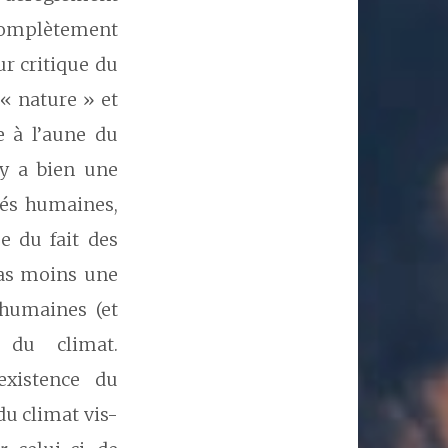
complètement
ur critique du
« nature » et
e à l’aune du
 y a bien une
tés humaines,
e du fait des
pas moins une
 humaines (et
n du climat.
’existence du
du climat vis-